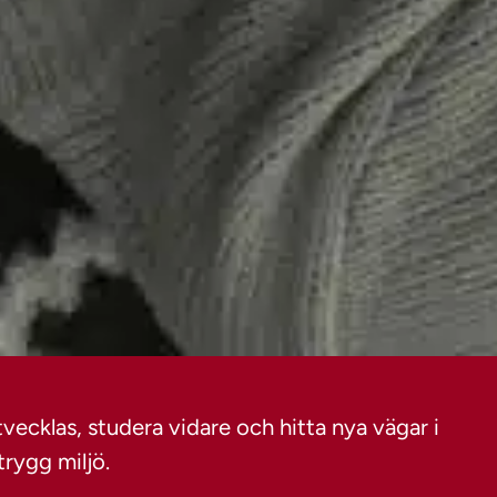
vecklas, studera vidare och hitta nya vägar i
trygg miljö.