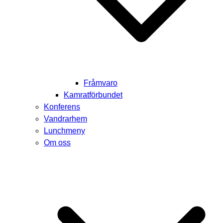
Fråmvaro
Kamratförbundet
Konferens
Vandrarhem
Lunchmeny
Om oss