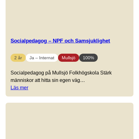
Socialpedagog – NPF och Samsjuklighet
2 år
Ja – Internat
Mullsjö
100%
Socialpedagog på Mullsjö Folkhögskola Stärk
människor att hitta sin egen väg…
Läs mer