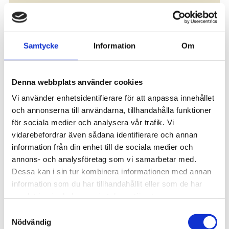
Samtycke
Information
Om
Denna webbplats använder cookies
Vi använder enhetsidentifierare för att anpassa innehållet
och annonserna till användarna, tillhandahålla funktioner
för sociala medier och analysera vår trafik. Vi
vidarebefordrar även sådana identifierare och annan
Allmän kurs
information från din enhet till de sociala medier och
annons- och analysföretag som vi samarbetar med.
Dessa kan i sin tur kombinera informationen med annan
1 – 3 år
Ja – Internat
Mullsjö
100%
information som du har tillhandahållit eller som de har
samlat in när du har använt deras tjänster.
Allmän kurs på Mullsjö folkhögskola – gymnasienivå
Allmän kurs är för…
Samtyckesval
Nödvändig
Läs mer