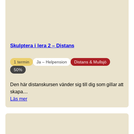
Skulptera i lera 2 – Distans
1 termin
Ja – Helpension
Distans & Mullsjö
50%
Den här distanskursen vänder sig till dig som gillar att
skapa…
Läs mer