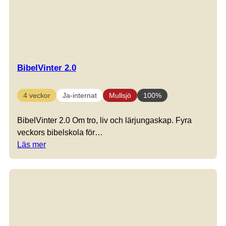
BibelVinter 2.0
4 veckor
Ja-internat
Mullsjö
100%
BibelVinter 2.0 Om tro, liv och lärjungaskap. Fyra
veckors bibelskola för…
Läs mer