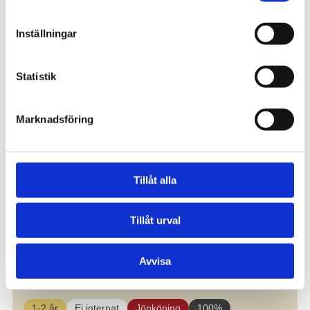
Inställningar
Statistik
Marknadsföring
Tillåt alla
Tillåt urval
Avvisa
Allmän kurs – Jönköping
1-2 år
Ej internat
Jönköping
100%