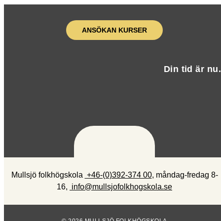
ANSÖKAN KURSER
Din tid är nu.
Mullsjö folkhögskola
+46-(0)392-374 00
,
måndag-fredag 8-
16,
info@mullsjofolkhogskola.se