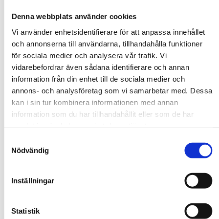
Denna webbplats använder cookies
Vi använder enhetsidentifierare för att anpassa innehållet
Textilskola på Mullsjö
och annonserna till användarna, tillhandahålla funktioner
folkhögskola
för sociala medier och analysera vår trafik. Vi
vidarebefordrar även sådana identifierare och annan
Textilskolan är en bred konstnärlig utbildning
information från din enhet till de sociala medier och
annons- och analysföretag som vi samarbetar med. Dessa
med fokus på praktiskt arbete med textila
kan i sin tur kombinera informationen med annan
material och tekniker. Här får du både
information som du har tillhandahållit eller som de har
grundläggande och avancerade kunskaper.
samlat in när du har använt deras tjänster.
Utbildningen ger dig möjligheter att söka till
Samtyckesval
fortsatta studier på tex. Konsthögskola eller till
Nödvändig
fortsatt eget konstnärligt arbete.
Kursen
hattsömnad
är ett unikt inslag i
Inställningar
Textilskolan, då vi syr och designar egna mössor
och hattar. Du får en inblick i arbetet som modist
och syr hattar till vardag, fest och teater.
Statistik