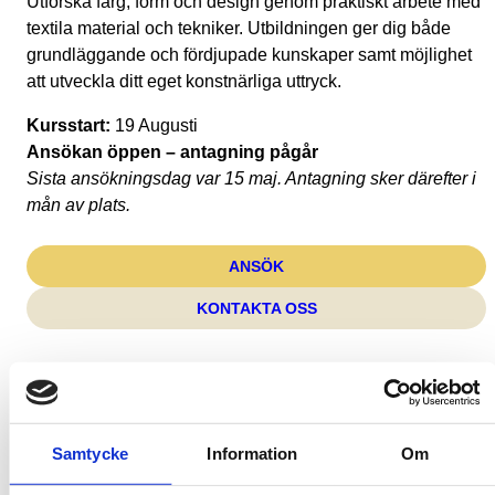
Utforska färg, form och design genom praktiskt arbete med
textila material och tekniker. Utbildningen ger dig både
grundläggande och fördjupade kunskaper samt möjlighet
att utveckla ditt eget konstnärliga uttryck.
Kursstart:
19 Augusti
Ansökan öppen – antagning pågår
Sista ansökningsdag var 15 maj. Antagning sker därefter i
mån av plats.
ANSÖK
KONTAKTA OSS
Omfattning:
1 år
Boende:
Ja – Internat
Samtycke
Information
Om
Plats:
Mullsjö
Studietakt:
100%