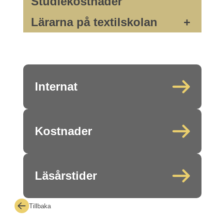
Studiekostnader
Lärarna på textilskolan
+
Internat
Kostnader
Läsårstider
Tillbaka