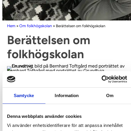
Hem
Om folkhögskolan
»
»
Berättelsen om folkhögskolan
Berättelsen om
folkhögskolan
Bernhard Toftgård med porträttet av Grundtvig
En dag cyklade folkhögskolans förste rektor Bernhard
Toftgård fram till Gunnarsboskolan i Mullsjö och knackade
Samtycke
Information
Om
försynt på ett klassrumsfönster. Han frågade om det var
möjligt att få låna några tavelkritor till folkhögskolan, då de
hade tagit slut. Folkhögskolans ekonomi var ansträngd och
Denna webbplats använder cookies
ibland saknades det pengar att handla för – även så enkla
saker som kritor! Glad och med några kritor i fickan,
Vi använder enhetsidentifierare för att anpassa innehållet