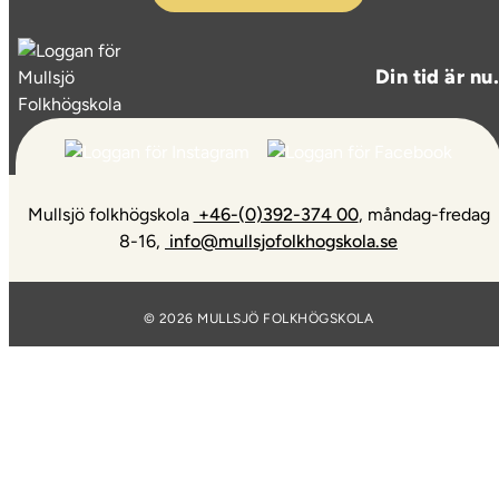
Din tid är nu.
Mullsjö folkhögskola
+46-(0)392-374 00
,
måndag-fredag
8-16,
info@mullsjofolkhogskola.se
© 2026 MULLSJÖ FOLKHÖGSKOLA