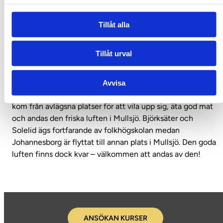
till skolans nuvarande Konst & Form med bild, foto,
keramik och textil som huvudämnen.
Tillåt alla
Skolan grundades 1949 i Jönköping men flyttade redan
Tillåt urval
nästa år till Mullsjö där undervisningen förlades till de båda
pensionaten Björksäter och Johannesborg, medan
boende och matsal var förlagt till pensionatet Solelid.
Avvisa
Mullsjö var då välkänt för sina många pensionat, dit folk
kom från avlägsna platser för att vila upp sig, äta god mat
och andas den friska luften i Mullsjö. Björksäter och
Solelid ägs fortfarande av folkhögskolan medan
Johannesborg är flyttat till annan plats i Mullsjö. Den goda
luften finns dock kvar – välkommen att andas av den!
ANSÖKAN KURSER